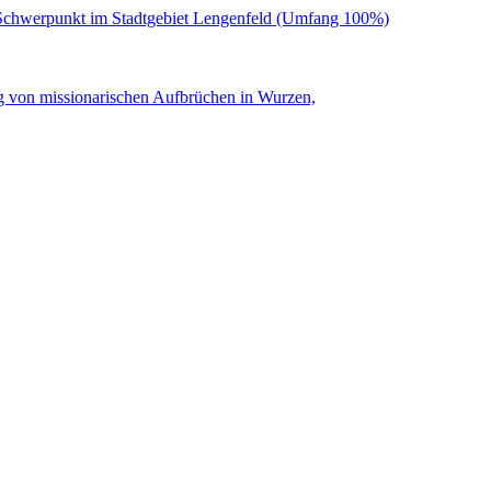
t Schwerpunkt im Stadtgebiet Lengenfeld (Umfang 100%)
g von missionarischen Aufbrüchen in Wurzen,