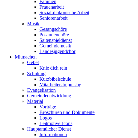
Familien
Frauenarbeit
Sozial-diakonische Arbeit
Seniorenarbeit
Musik
Gesangschöre
Posaunenchöre
Saitenspieldienst
Gemeindemusik
Landesjugendchor
Mitmachen
Gebet
Knie dich rein
Schulung
Kurzbibelschule
Mitarbeiter-Impulstag
Evangelisation
Gemeindeentwicklung
Material
Vorträge
Broschüren und Dokumente
Logos
Leitmotive-Icons
Hauptamtlicher Dienst
Informationen