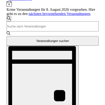
Hinweis
Keine Veranstaltungen für 8. August 2026 vorgesehen. Hier
geht es zu den
nächsten bevorstehenden Veranstaltungen
.
Veranstaltungen
Suche
Bitte
Suche
Schlüsselwort
und
eingeben.
Suche
Ansichten,
nach
Veranstaltungen suchen
Navigation
Veranstaltungen
Veranstaltung
Schlüsselwort.
Ansichten-
Navigation