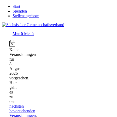
Start
Spenden
Stellenangebote
Menü
Menü
Veranstaltungen
für
Hinweis
Keine
Veranstaltungen
8.
für
August
8.
August
2026
2026
vorgesehen.
Hier
geht
es
zu
den
nächsten
bevorstehenden
Veranstaltungen
.