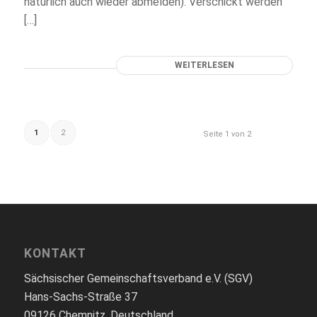
natürlich auch wieder abmelden). Verschickt werden
[…]
WEITERLESEN
1
2
Seite 1 von 2
KONTAKT
Sächsischer Gemeinschaftsverband e.V. (SGV)
Hans-Sachs-Straße 37
09126 Chemnitz, Deutschland