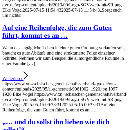
qvc.de/wp-content/uploads/2019/09/Logo-SGV-web-mit-SR.png
Elke Vogel
2025-07-15 11:54:43
2025-07-15 11:54:43
„Sorgt euch
um nichts!“
Auf eine Reihenfolge, die zum Guten
führt, kommt es an …
Wenn das tagtägliche Leben in einer guten Ordnung verlaufen soll,
braucht es gute Abläufe und eine strukturierte Folge einzelner
Schritte. Nehmen wir zum Beispiel die allmorgendliche Routine in
einer Familie […]
Weiterlesen
https://www.xn--schsischer-gemeinschaftsverband-qvc.de/wp-
content/uploads/2025/05/ai-generated-9061902_1920.jpg
1097
1920
Elke Vogel
https://www.xn--schsischer-gemeinschaftsverband-
qvc.de/wp-content/uploads/2019/09/Logo-SGV-web-mit-SR.png
Elke Vogel
2025-05-15 09:33:31
2025-05-15 09:33:31
Auf eine
Reihenfolge, die zum Guten führt, kommt es an …
„… und du sollst ihn lieben wie dich
selbst!“