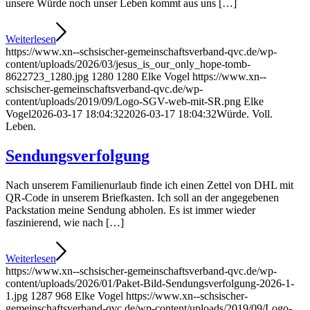
unsere Würde noch unser Leben kommt aus uns […]
Weiterlesen
https://www.xn--schsischer-gemeinschaftsverband-qvc.de/wp-
content/uploads/2026/03/jesus_is_our_only_hope-tomb-
8622723_1280.jpg
1280
1280
Elke Vogel
https://www.xn--
schsischer-gemeinschaftsverband-qvc.de/wp-
content/uploads/2019/09/Logo-SGV-web-mit-SR.png
Elke
Vogel
2026-03-17 18:04:32
2026-03-17 18:04:32
Würde. Voll.
Leben.
Sendungsverfolgung
Nach unserem Familienurlaub finde ich einen Zettel von DHL mit
QR-Code in unserem Briefkasten. Ich soll an der angegebenen
Packstation meine Sendung abholen. Es ist immer wieder
faszinierend, wie nach […]
Weiterlesen
https://www.xn--schsischer-gemeinschaftsverband-qvc.de/wp-
content/uploads/2026/01/Paket-Bild-Sendungsverfolgung-2026-1-
1.jpg
1287
968
Elke Vogel
https://www.xn--schsischer-
gemeinschaftsverband-qvc.de/wp-content/uploads/2019/09/Logo-