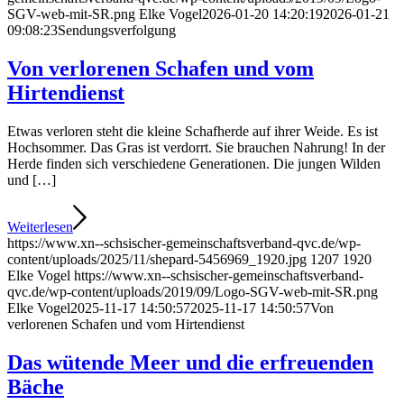
SGV-web-mit-SR.png
Elke Vogel
2026-01-20 14:20:19
2026-01-21
09:08:23
Sendungsverfolgung
Von verlorenen Schafen und vom
Hirtendienst
Etwas verloren steht die kleine Schafherde auf ihrer Weide. Es ist
Hochsommer. Das Gras ist verdorrt. Sie brauchen Nahrung! In der
Herde finden sich verschiedene Generationen. Die jungen Wilden
und […]
Weiterlesen
https://www.xn--schsischer-gemeinschaftsverband-qvc.de/wp-
content/uploads/2025/11/shepard-5456969_1920.jpg
1207
1920
Elke Vogel
https://www.xn--schsischer-gemeinschaftsverband-
qvc.de/wp-content/uploads/2019/09/Logo-SGV-web-mit-SR.png
Elke Vogel
2025-11-17 14:50:57
2025-11-17 14:50:57
Von
verlorenen Schafen und vom Hirtendienst
Das wütende Meer und die erfreuenden
Bäche