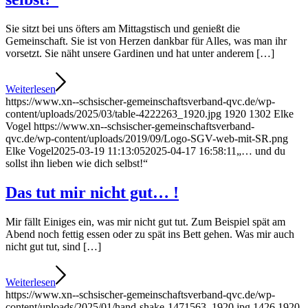
Sie sitzt bei uns öfters am Mittagstisch und genießt die
Gemeinschaft. Sie ist von Herzen dankbar für Alles, was man ihr
vorsetzt. Sie näht unsere Gardinen und hat unter anderem […]
Weiterlesen
https://www.xn--schsischer-gemeinschaftsverband-qvc.de/wp-
content/uploads/2025/03/table-4222263_1920.jpg
1920
1302
Elke
Vogel
https://www.xn--schsischer-gemeinschaftsverband-
qvc.de/wp-content/uploads/2019/09/Logo-SGV-web-mit-SR.png
Elke Vogel
2025-03-19 11:13:05
2025-04-17 16:58:11
„… und du
sollst ihn lieben wie dich selbst!“
Das tut mir nicht gut… !
Mir fällt Einiges ein, was mir nicht gut tut. Zum Beispiel spät am
Abend noch fettig essen oder zu spät ins Bett gehen. Was mir auch
nicht gut tut, sind […]
Weiterlesen
https://www.xn--schsischer-gemeinschaftsverband-qvc.de/wp-
content/uploads/2025/01/hand-shake-1471563_1920.jpg
1426
1920