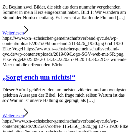
Zu Beginn zwei Bilder, die sich aus dem nunmehr vergehenden
Sommer in mein Herz eingebrannt haben. Bild 1: Wir wandern am
Strand der Nordsee entlang. Es herrscht auflaufende Flut und […]
Weiterlesen
https://www.xn--schsischer-gemeinschaftsverband-qvc.de/wp-
content/uploads/2025/09/homeland-5113426_1920.jpg
654
1920
Elke Vogel
https://www.xn--schsischer-gemeinschaftsverband-
qvc.de/wp-content/uploads/2019/09/Logo-SGV-web-mit-SR.png
Elke Vogel
2025-09-20 13:33:22
2025-09-20 13:33:22
Das wütende
Meer und die erfreuenden Bäche
„Sorgt euch um nichts!“
Dieser Aufruf gehört zu den am meisten zitierten und am wenigsten
gelebten Aussagen der Bibel. Ich frage mich selbst: Warum ist das
so? Warum ist unsere Haltung so geprägt, als […]
Weiterlesen
https://www.xn--schsischer-gemeinschaftsverband-qvc.de/wp-
content/uploads/2025/07/coffee-1154356_1920.jpg
1275
1920
Elke
Vogel
https://www.xn--schsischer-gemeinschaftsverband-