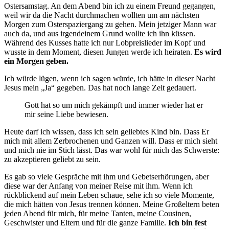
Ostersamstag. An dem Abend bin ich zu einem Freund gegangen,
weil wir da die Nacht durchmachen wollten um am nächsten
Morgen zum Osterspaziergang zu gehen. Mein jetziger Mann war
auch da, und aus irgendeinem Grund wollte ich ihn küssen.
Während des Kusses hatte ich nur Lobpreislieder im Kopf und
wusste in dem Moment, diesen Jungen werde ich heiraten.
Es wird
ein Morgen geben.
Ich würde lügen, wenn ich sagen würde, ich hätte in dieser Nacht
Jesus mein „Ja“ gegeben. Das hat noch lange Zeit gedauert.
Gott hat so um mich gekämpft und immer wieder hat er
mir seine Liebe bewiesen.
Heute darf ich wissen, dass ich sein geliebtes Kind bin. Dass Er
mich mit allem Zerbrochenen und Ganzen will. Dass er mich sieht
und mich nie im Stich lässt. Das war wohl für mich das Schwerste:
zu akzeptieren geliebt zu sein.
Es gab so viele Gespräche mit ihm und Gebetserhörungen, aber
diese war der Anfang von meiner Reise mit ihm. Wenn ich
rückblickend auf mein Leben schaue, sehe ich so viele Momente,
die mich hätten von Jesus trennen können. Meine Großeltern beten
jeden Abend für mich, für meine Tanten, meine Cousinen,
Geschwister und Eltern und für die ganze Familie.
Ich bin fest