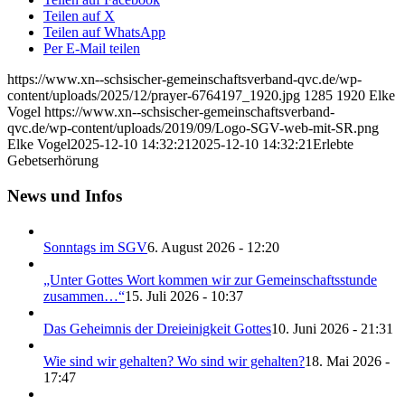
Teilen auf X
Teilen auf WhatsApp
Per E-Mail teilen
https://www.xn--schsischer-gemeinschaftsverband-qvc.de/wp-
content/uploads/2025/12/prayer-6764197_1920.jpg
1285
1920
Elke
Vogel
https://www.xn--schsischer-gemeinschaftsverband-
qvc.de/wp-content/uploads/2019/09/Logo-SGV-web-mit-SR.png
Elke Vogel
2025-12-10 14:32:21
2025-12-10 14:32:21
Erlebte
Gebetserhörung
News und Infos
Sonntags im SGV
6. August 2026 - 12:20
„Unter Gottes Wort kommen wir zur Gemeinschaftsstunde
zusammen…“
15. Juli 2026 - 10:37
Das Geheimnis der Dreieinigkeit Gottes
10. Juni 2026 - 21:31
Wie sind wir gehalten? Wo sind wir gehalten?
18. Mai 2026 -
17:47