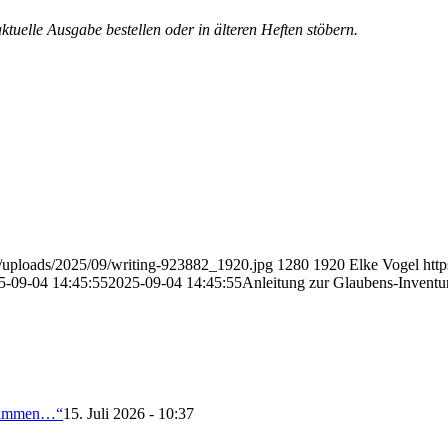
ktuelle Ausgabe bestellen oder in älteren Heften stöbern.
t/uploads/2025/09/writing-923882_1920.jpg
1280
1920
Elke Vogel
htt
5-09-04 14:45:55
2025-09-04 14:45:55
Anleitung zur Glaubens-Inventu
usammen…“
15. Juli 2026 - 10:37