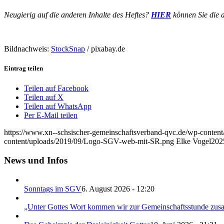
Neugierig auf die anderen Inhalte des Heftes?
HIER
können Sie die a
Bildnachweis:
StockSnap
/ pixabay.de
Eintrag teilen
Teilen auf Facebook
Teilen auf X
Teilen auf WhatsApp
Per E-Mail teilen
https://www.xn--schsischer-gemeinschaftsverband-qvc.de/wp-conten
content/uploads/2019/09/Logo-SGV-web-mit-SR.png
Elke Vogel
202
News und Infos
Sonntags im SGV
6. August 2026 - 12:20
„Unter Gottes Wort kommen wir zur Gemeinschaftsstunde z