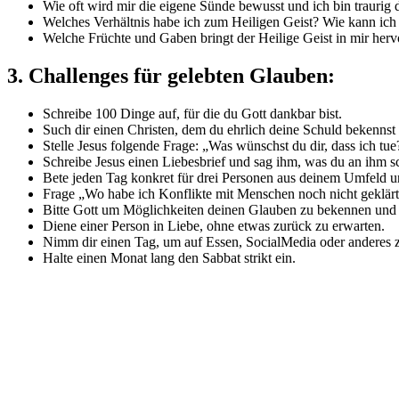
Wie oft wird mir die eigene Sünde bewusst und ich bin traurig
Welches Verhältnis habe ich zum Heiligen Geist? Wie kann i
Welche Früchte und Gaben bringt der Heilige Geist in mir her
3. Challenges für gelebten Glauben:
Schreibe 100 Dinge auf, für die du Gott dankbar bist.
Such dir einen Christen, dem du ehrlich deine Schuld bekennst 
Stelle Jesus folgende Frage: „Was wünschst du dir, dass ich tue
Schreibe Jesus einen Liebesbrief und sag ihm, was du an ihm sc
Bete jeden Tag konkret für drei Personen aus deinem Umfeld u
Frage „Wo habe ich Konflikte mit Menschen noch nicht geklärt
Bitte Gott um Möglichkeiten deinen Glauben zu bekennen und mi
Diene einer Person in Liebe, ohne etwas zurück zu erwarten.
Nimm dir einen Tag, um auf Essen, SocialMedia oder anderes zu
Halte einen Monat lang den Sabbat strikt ein.