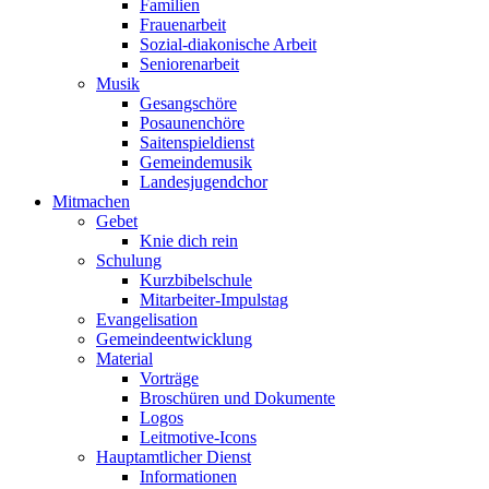
Familien
Frauenarbeit
Sozial-diakonische Arbeit
Seniorenarbeit
Musik
Gesangschöre
Posaunenchöre
Saitenspieldienst
Gemeindemusik
Landesjugendchor
Mitmachen
Gebet
Knie dich rein
Schulung
Kurzbibelschule
Mitarbeiter-Impulstag
Evangelisation
Gemeindeentwicklung
Material
Vorträge
Broschüren und Dokumente
Logos
Leitmotive-Icons
Hauptamtlicher Dienst
Informationen